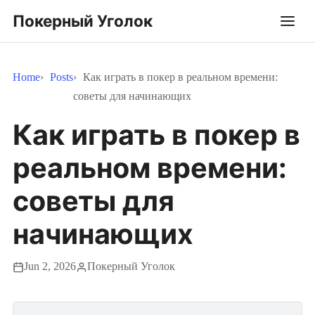
Покерный Уголок
Home
Posts
Как играть в покер в реальном времени:
советы для начинающих
Как играть в покер в
реальном времени:
советы для
начинающих
Jun 2, 2026
Покерный Уголок