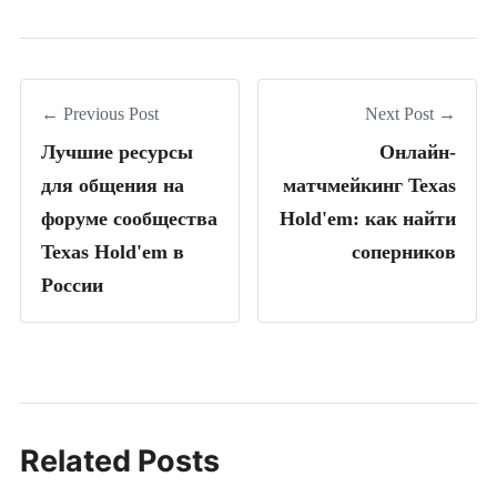
← Previous Post
Next Post →
Лучшие ресурсы
Онлайн-
для общения на
матчмейкинг Texas
форуме сообщества
Hold'em: как найти
Texas Hold'em в
соперников
России
Related Posts