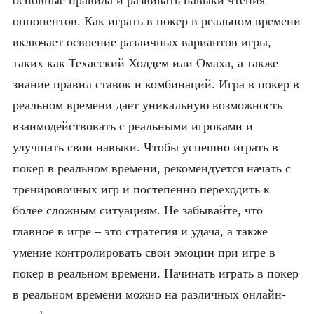
основные правила и развивать навыки чтения
оппонентов. Как играть в покер в реальном времени
включает освоение различных вариантов игры,
таких как Техасский Холдем или Омаха, а также
знание правил ставок и комбинаций. Игра в покер в
реальном времени дает уникальную возможность
взаимодействовать с реальными игроками и
улучшать свои навыки. Чтобы успешно играть в
покер в реальном времени, рекомендуется начать с
тренировочных игр и постепенно переходить к
более сложным ситуациям. Не забывайте, что
главное в игре – это стратегия и удача, а также
умение контролировать свои эмоции при игре в
покер в реальном времени. Начинать играть в покер
в реальном времени можно на различных онлайн-