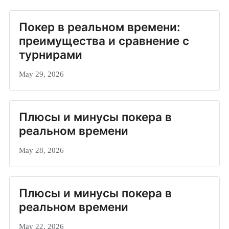
Покер в реальном времени:
преимущества и сравнение с
турнирами
May 29, 2026
Плюсы и минусы покера в
реальном времени
May 28, 2026
Плюсы и минусы покера в
реальном времени
May 22, 2026